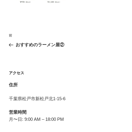
投
前
前
稿
の
おすすめのラーメン屋②
ナ
投
ビ
稿
ゲ
ー
アクセス
シ
住所
ョ
ン
千葉県松戸市新松戸北1-15-6
営業時間
月〜日: 9:00 AM – 18:00 PM