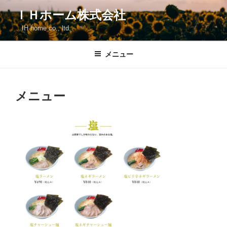
コ
ＩＨホーム株式会社
ン
IH home co., ltd.
テ
ン
ツ
メニュー
へ
ス
キ
メニュー
ッ
プ