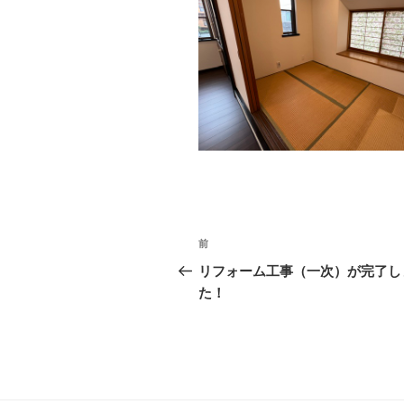
投
前
前
稿
の
リフォーム工事（一次）が完了し
投
た！
ナ
稿
ビ
ゲ
ー