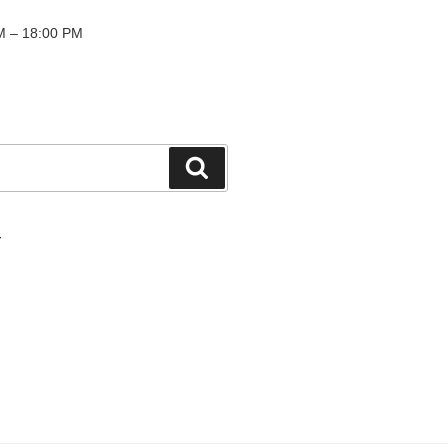
 – 18:00 PM
検
索
て