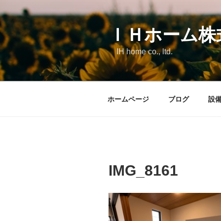
コ
ン
テ
ＩＨホーム株
ン
IH home co., ltd.
ツ
へ
ス
キ
ホームページ
ブログ
設
ッ
プ
IMG_8161