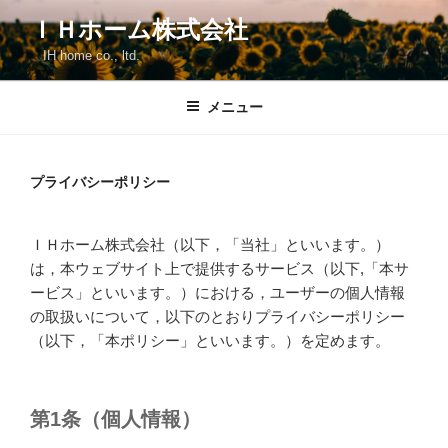
コ
ＩＨホーム株式会社
ン
IH home co., ltd.
テ
ン
ツ
メニュー
へ
ス
キ
プライバシーポリシー
ッ
プ
ＩＨホーム株式会社（以下，「当社」といいます。）
は，本ウェブサイト上で提供するサービス（以下,「本サ
ービス」といいます。）における，ユーザーの個人情報
の取扱いについて，以下のとおりプライバシーポリシー
（以下，「本ポリシー」といいます。）を定めます。
第1条（個人情報）