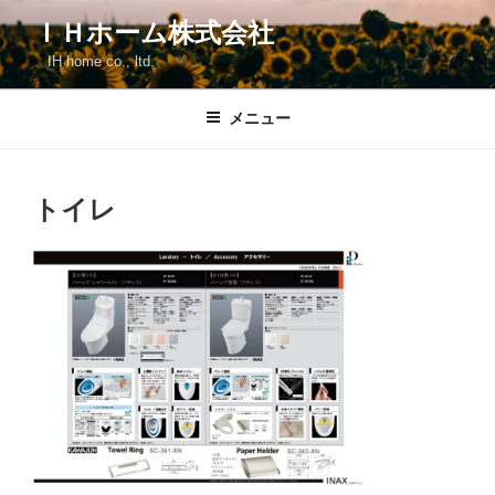
コ
ＩＨホーム株式会社
ン
IH home co., ltd.
テ
ン
ツ
メニュー
へ
ス
キ
トイレ
ッ
プ