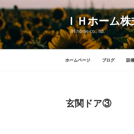
コ
ン
テ
ＩＨホーム株
ン
IH home co., ltd.
ツ
へ
ス
キ
ホームページ
ブログ
設
ッ
プ
玄関ドア③