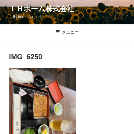
コ
ＩＨホーム株式会社
ン
IH home co., ltd.
テ
ン
ツ
メニュー
へ
ス
キ
IMG_6250
ッ
プ