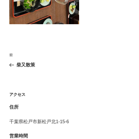
投
前
前
稿
の
柴又散策
ナ
投
ビ
稿
ゲ
ー
アクセス
シ
住所
ョ
ン
千葉県松戸市新松戸北1-15-6
営業時間