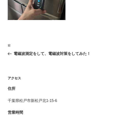
投
前
前
稿
の
電磁波測定をして、電磁波対策をしてみた！
ナ
投
ビ
稿
ゲ
ー
アクセス
シ
住所
ョ
ン
千葉県松戸市新松戸北1-15-6
営業時間