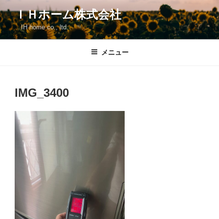
コ
ＩＨホーム株式会社
ン
IH home co., ltd.
テ
ン
ツ
メニュー
へ
ス
キ
IMG_3400
ッ
プ