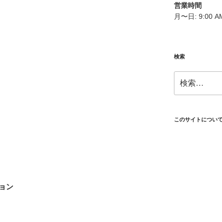
営業時間
月〜日: 9:00 AM
検索
検
索:
このサイトについ
ョン