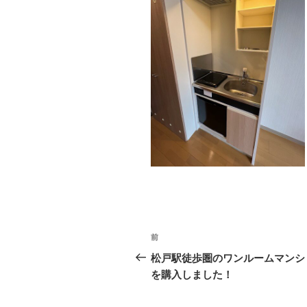
投
前
前
稿
の
松戸駅徒歩圏のワンルームマンシ
投
を購入しました！
ナ
稿
ビ