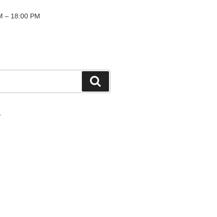
 – 18:00 PM
検
索
て