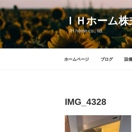
コ
ン
テ
ＩＨホーム株
ン
IH home co., ltd.
ツ
へ
ス
キ
ホームページ
ブログ
設
ッ
プ
IMG_4328