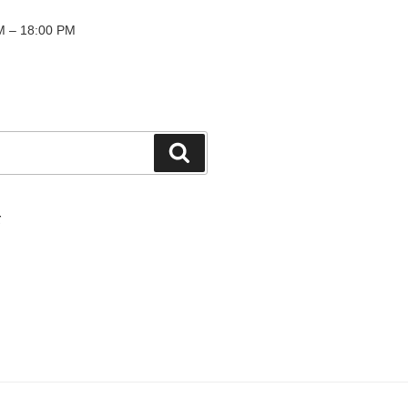
 – 18:00 PM
検
索
て