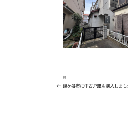
投
前
前
稿
の
鎌ケ谷市に中古戸建を購入しまし
投
ナ
稿
ビ
ゲ
ー