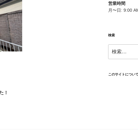
営業時間
月〜日: 9:00 AM
検索
検
索:
このサイトについ
た！