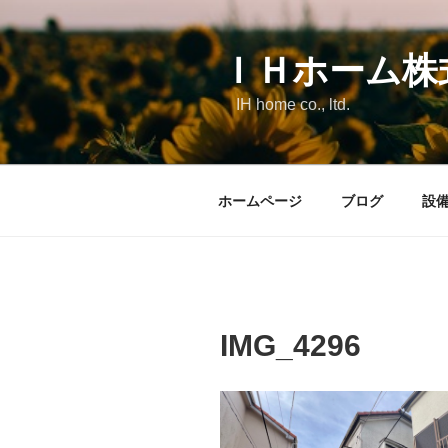
コ
ン
テ
ＩＨホーム株
ン
IH home co., ltd.
ツ
へ
ス
キ
ホームページ
ブログ
設
ッ
プ
IMG_4296