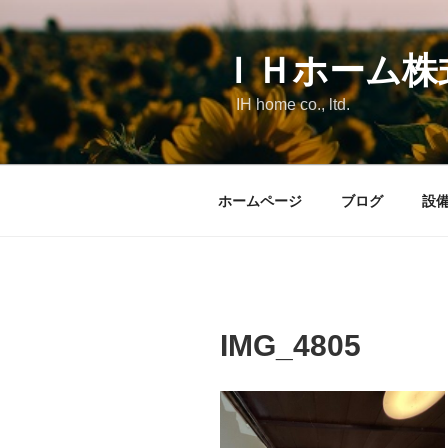
コ
ン
テ
ＩＨホーム株
ン
IH home co., ltd.
ツ
へ
ス
キ
ホームページ
ブログ
設
ッ
プ
IMG_4805