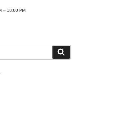
 – 18:00 PM
検
索
て