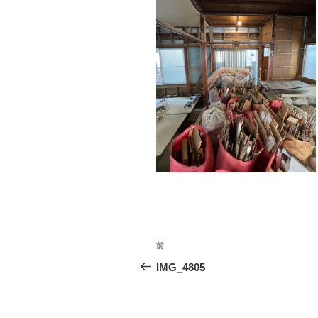
投
前
前
稿
の
IMG_4805
投
ナ
稿
ビ